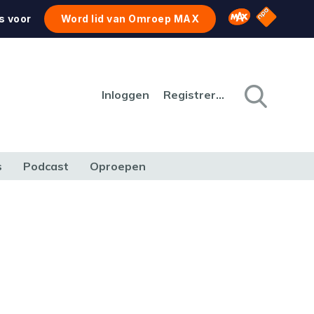
NPO Star
Omroep MAX
s voor
Word lid van Omroep MAX
Inloggen
Registreren
s
Podcast
Oproepen
CULTUUR
NATUUR & MILIEU
REIZEN & VERKEER