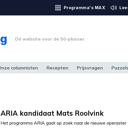
Programma's MAX
Lee
Dé website voor de 50-plusser
Onze columnisten
Recepten
Prijsvragen
Puzzel
ERK & RECHT
GEZONDHEID & SPORT
HUIS, TUIN & HOBBY
MEDIA & 
ARIA kandidaat Mats Roolvink
Het programma ARIA gaat op zoek naar de nieuwe operaster