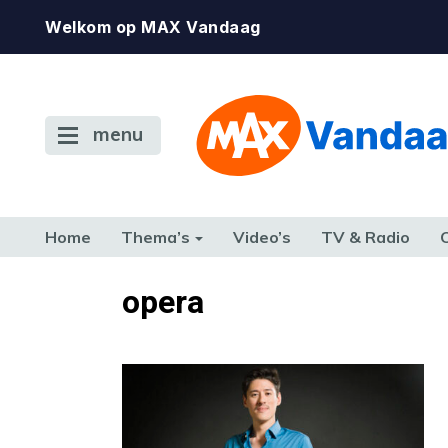
Welkom op MAX Vandaag
menu
Home
Thema’s
Video’s
TV & Radio
CONSUMENT
ETEN & DRINKEN
FAMILIE & RELATIE
GELD, W
opera
TERUG NAAR TOEN