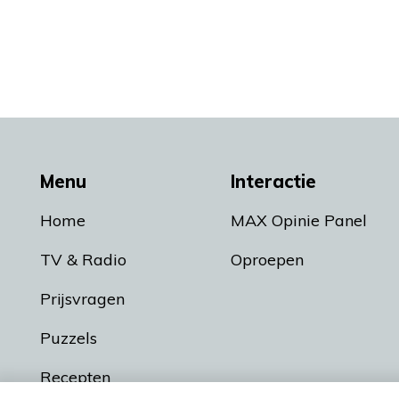
Menu
Interactie
Home
MAX Opinie Panel
TV & Radio
Oproepen
Prijsvragen
Puzzels
Recepten