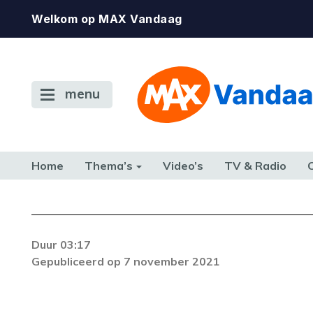
Welkom op MAX Vandaag
menu
Home
Thema’s
Video’s
TV & Radio
CONSUMENT
ETEN & DRINKEN
FAMILIE & RELATIE
GELD, W
TERUG NAAR TOEN
Duur 03:17
Gepubliceerd op 7 november 2021