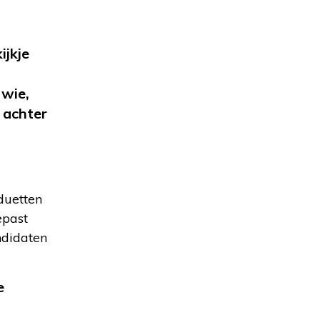
ijkje
 wie,
e achter
 duetten
epast
ndidaten
e