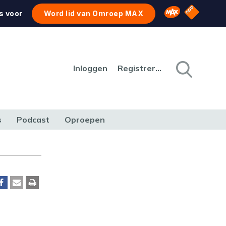
NPO Star
Omroep MAX
s voor
Word lid van Omroep MAX
Inloggen
Registreren
s
Podcast
Oproepen
CULTUUR
NATUUR & MILIEU
REIZEN & VERKEER