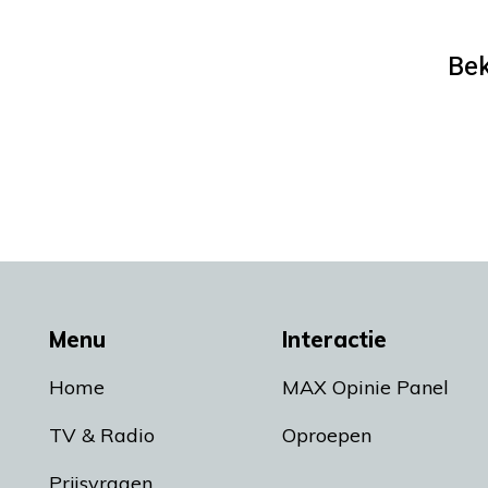
Bek
Menu
Interactie
Home
MAX Opinie Panel
TV & Radio
Oproepen
Prijsvragen