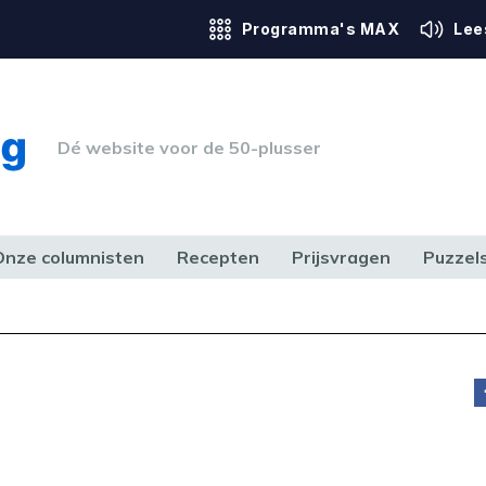
Programma's MAX
Lee
Dé website voor de 50-plusser
Onze columnisten
Recepten
Prijsvragen
Puzzel
ERK & RECHT
GEZONDHEID & SPORT
HUIS, TUIN & HOBBY
MEDIA & 