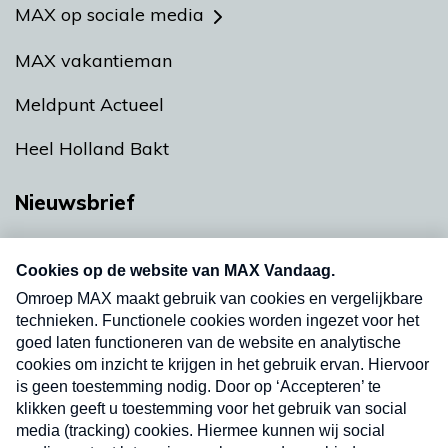
MAX op sociale media
MAX vakantieman
Meldpunt Actueel
Heel Holland Bakt
Nieuwsbrief
Neem hier een gratis abonnement op onze
nieuwsbrief. Elke vrijdag- en dinsdagochtend in
uw mailbox.
Verzend