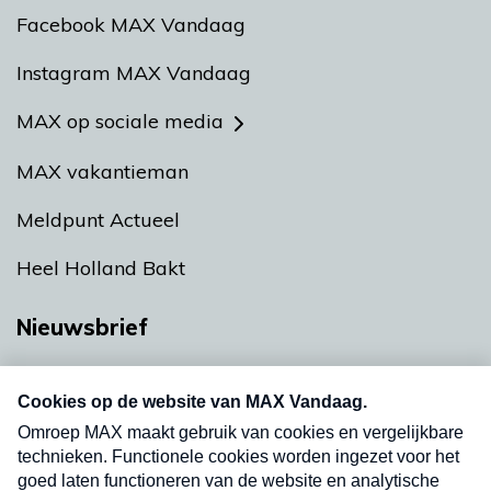
Facebook MAX Vandaag
Instagram MAX Vandaag
MAX op sociale media
MAX vakantieman
Meldpunt Actueel
Heel Holland Bakt
Nieuwsbrief
Neem hier een gratis abonnement op onze
nieuwsbrief. Elke vrijdag- en dinsdagochtend in
uw mailbox.
Verzend