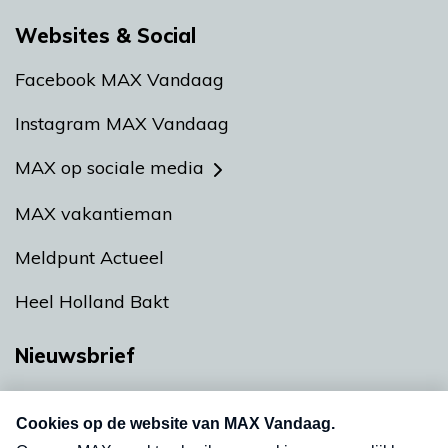
Websites & Social
Facebook MAX Vandaag
Instagram MAX Vandaag
MAX op sociale media
MAX vakantieman
Meldpunt Actueel
Heel Holland Bakt
Nieuwsbrief
Neem hier een gratis abonnement op onze
nieuwsbrief. Elke vrijdag- en dinsdagochtend in
uw mailbox.