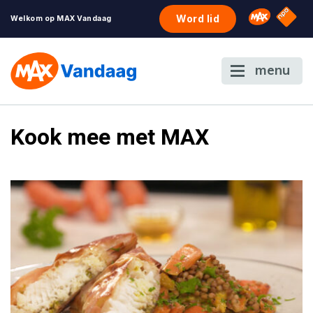
NPO S
Omroep 
Word lid
Welkom op MAX Vandaag
menu
Kook mee met MAX