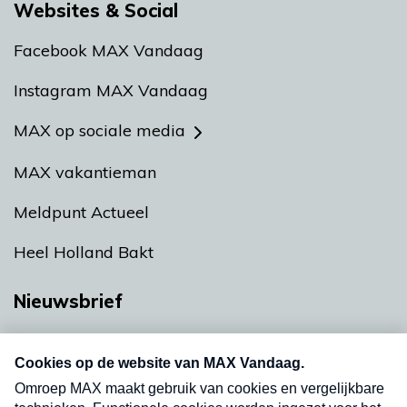
Websites & Social
Facebook MAX Vandaag
Instagram MAX Vandaag
MAX op sociale media
MAX vakantieman
Meldpunt Actueel
Heel Holland Bakt
Nieuwsbrief
Neem hier een gratis abonnement op onze
nieuwsbrief. Elke vrijdag- en dinsdagochtend in
uw mailbox.