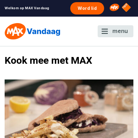
NPO S
Omroep 
Word lid
Welkom op MAX Vandaag
menu
Kook mee met MAX