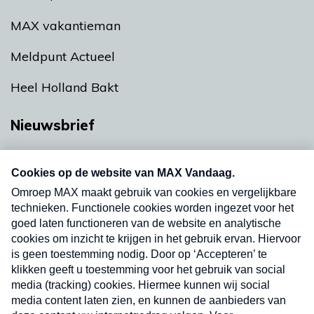
MAX vakantieman
Meldpunt Actueel
Heel Holland Bakt
Nieuwsbrief
Neem hier een gratis abonnement op onze
nieuwsbrief. Elke vrijdag- en dinsdagochtend in
uw mailbox.
Verzend