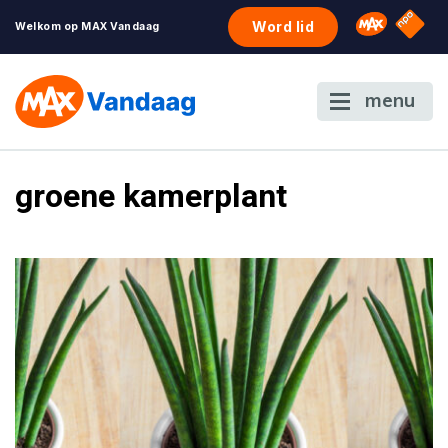
NPO S
Omroep 
Word lid
Welkom op MAX Vandaag
menu
groene kamerplant