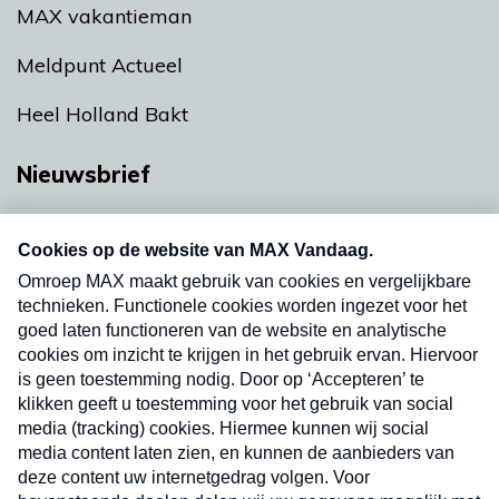
MAX vakantieman
Meldpunt Actueel
Heel Holland Bakt
Nieuwsbrief
Neem hier een gratis abonnement op onze
nieuwsbrief. Elke vrijdag- en dinsdagochtend in
uw mailbox.
Verzend