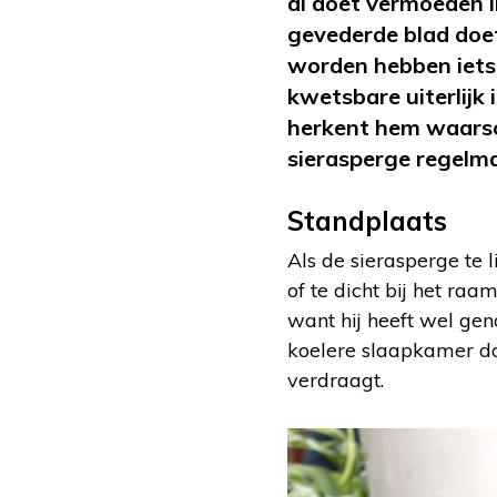
al doet vermoeden i
gevederde blad doe
worden hebben iets g
kwetsbare uiterlijk 
herkent hem waarsch
sierasperge regelm
Standplaats
Als de sierasperge te l
of te dicht bij het ra
want hij heeft wel gen
koelere slaapkamer do
verdraagt.