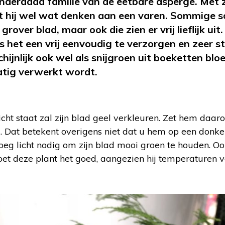
nderdaad familie van de eetbare asperge. Met z
t hij wel wat denken aan een varen. Sommige s
rover blad, maar ook die zien er vrij lieflijk uit
is het een vrij eenvoudig te verzorgen en zeer 
ijnlijk ook wel als snijgroen uit boeketten bl
atig verwerkt wordt.
icht staat zal zijn blad geel verkleuren. Zet hem daaro
am. Dat betekent overigens niet dat u hem op een donke
oeg licht nodig om zijn blad mooi groen te houden. O
et deze plant het goed, aangezien hij temperaturen 