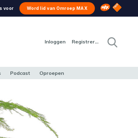
NPO Star
Omroep MAX
s voor
Word lid van Omroep MAX
Inloggen
Registreren
s
Podcast
Oproepen
CULTUUR
NATUUR & MILIEU
REIZEN & VERKEER