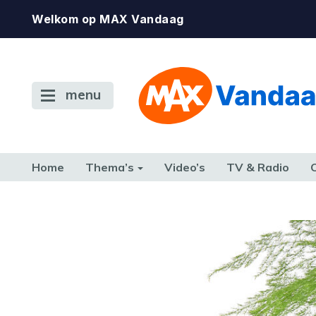
Welkom op MAX Vandaag
menu
Home
Thema’s
Video’s
TV & Radio
CONSUMENT
ETEN & DRINKEN
FAMILIE & RELATIE
GELD, W
TERUG NAAR TOEN