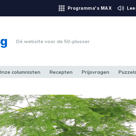
Programma's MAX
Lee
Dé website voor de 50-plusser
Onze columnisten
Recepten
Prijsvragen
Puzzel
ERK & RECHT
GEZONDHEID & SPORT
HUIS, TUIN & HOBBY
MEDIA & 