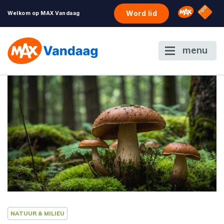
NPO S
Omroep 
Word lid
Welkom op MAX Vandaag
menu
NATUUR & MILIEU