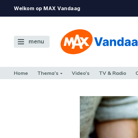
Welkom op MAX Vandaag
menu
Home
Thema’s
Video’s
TV & Radio
CONSUMENT
ETEN & DRINKEN
FAMILIE & RELATIE
GELD, W
TERUG NAAR TOEN