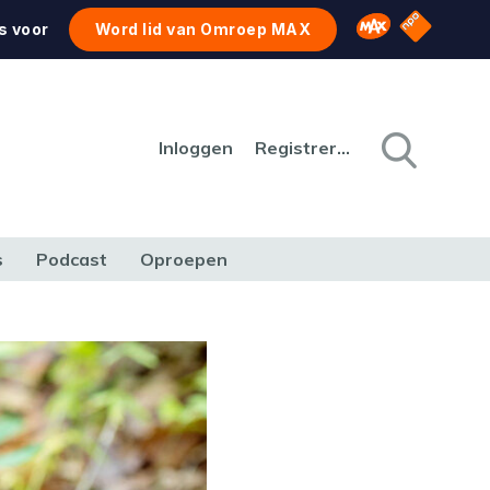
NPO Star
Omroep MAX
s voor
Word lid van Omroep MAX
Inloggen
Registreren
s
Podcast
Oproepen
CULTUUR
NATUUR & MILIEU
REIZEN & VERKEER