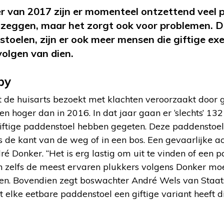
r van 2017 zijn er momenteel ontzettend veel 
 zeggen, maar het zorgt ook voor problemen. D
toelen, zijn er ook meer mensen die giftige ex
volgen van dien.
by
 de huisarts bezoekt met klachten veroorzaakt door g
en hoger dan in 2016. In dat jaar gaan er ‘slechts’ 1
giftige paddenstoel hebben gegeten. Deze paddenstoel
s de kant van de weg of in een bos. Een gevaarlijke act
 Donker. “Het is erg lastig om uit te vinden of een pa
n zelfs de meest ervaren plukkers volgens Donker moe
n. Bovendien zegt boswachter André Wels van Staat
 elke eetbare paddenstoel een giftige variant heeft di