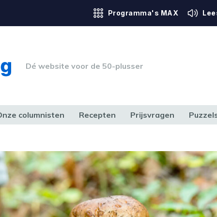
Programma's MAX
Lee
Dé website voor de 50-plusser
Onze columnisten
Recepten
Prijsvragen
Puzzel
ERK & RECHT
GEZONDHEID & SPORT
HUIS, TUIN & HOBBY
MEDIA & 