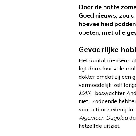
Door de natte zome
Goed nieuws, zou u
hoeveelheid paddens
opeten, met alle ge
Gevaarlijke hob
Het aantal mensen dat
ligt daardoor vele mal
dokter omdat zij een 
vermoedelijk zelf lang
MAX
– boswachter André
niet.” Zodoende hebbe
van eetbare exemplare
Algemeen Dagblad
dat
hetzelfde uitziet.