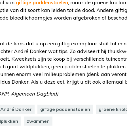
tal van
giftige paddenstoelen
, maar de groene knolame
tie van dit soort kan leiden tot de dood. Andere gi
rode bloedlichaampjes worden afgebroken of beschad
at de kans dat u op een giftig exemplaar stuit tot e
hter André Donker wat tips. Zo adviseert hij thuiskw
eit. Kweeksets zijn te koop bij verschillende tuincentr
toch gaat wildplukken, geen paddenstoelen te plukken
unnen enorm veel milieuproblemen (denk aan verontre
 aldus Donker. Als u deze eet, krijgt u dit ook allemaal 
 ANP, Algemeen Dagblad)
André Donker
giftige paddenstoelen
groene knol
dplukken
zwammen