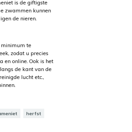
niet is de giftigste
ftige zwammen kunnen
igen de nieren.
en minimum te
eek, zodat u precies
a en online. Ook is het
 langs de kant van de
inigde lucht etc.,
binnen.
ameniet
herfst