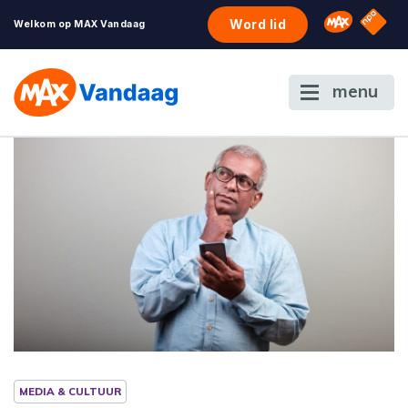
NPO S
Omroep 
Word lid
Welkom op MAX Vandaag
menu
MEDIA & CULTUUR