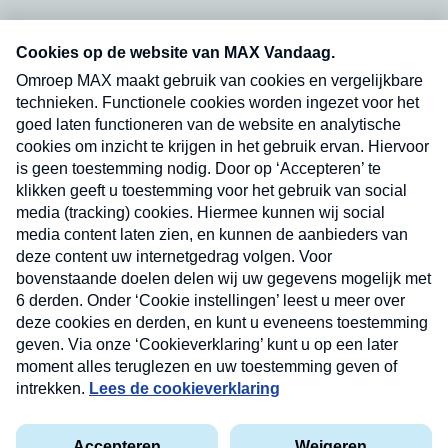
Neem hier een gratis abonnement op onze
nieuwsbrief. Elke vrijdag- en dinsdagochtend in
uw mailbox.
Verzend
Nieuwsbrief
Neem hier een gratis abonnement op onze
nieuwsbrief. Elke vrijdag- en dinsdagochtend in uw
mailbox.
Contact
Algemene voorwaarden
Privacyverklaring
Cookieverklaring