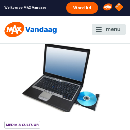
NPO S
Omroep 
Word lid
Welkom op MAX Vandaag
menu
MEDIA & CULTUUR