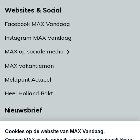
Websites & Social
Facebook MAX Vandaag
Instagram MAX Vandaag
MAX op sociale media
MAX vakantieman
Meldpunt Actueel
Heel Holland Bakt
Nieuwsbrief
Neem hier een gratis abonnement op onze
nieuwsbrief. Elke vrijdag- en dinsdagochtend in
uw mailbox.