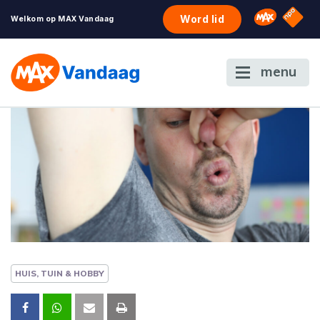
NPO S
Omroep 
Word lid
Welkom op MAX Vandaag
menu
HUIS, TUIN & HOBBY