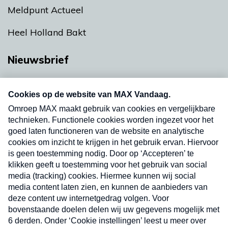
Meldpunt Actueel
Heel Holland Bakt
Nieuwsbrief
Neem hier een gratis abonnement op onze
nieuwsbrief. Elke vrijdag- en dinsdagochtend in
uw mailbox.
Verzend