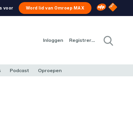
NPO Star
Omroep MAX
s voor
Word lid van Omroep MAX
Inloggen
Registreren
s
Podcast
Oproepen
CULTUUR
NATUUR & MILIEU
REIZEN & VERKEER