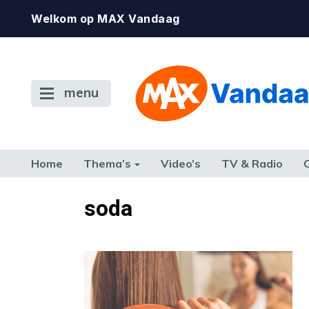
Welkom op MAX Vandaag
menu
Home
Thema’s
Video’s
TV & Radio
CONSUMENT
ETEN & DRINKEN
FAMILIE & RELATIE
GELD, W
soda
TERUG NAAR TOEN