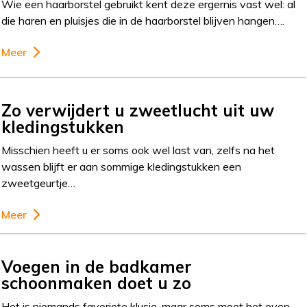
Wie een haarborstel gebruikt kent deze ergernis vast wel: al
die haren en pluisjes die in de haarborstel blijven hangen….
Meer
Zo verwijdert u zweetlucht uit uw
kledingstukken
Misschien heeft u er soms ook wel last van, zelfs na het
wassen blijft er aan sommige kledingstukken een
zweetgeurtje…
Meer
Voegen in de badkamer
schoonmaken doet u zo
Het is niemands favoriete klusje, maar soms moet het even