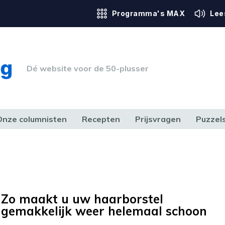
Programma's MAX
Lee
Dé website voor de 50-plusser
Onze columnisten
Recepten
Prijsvragen
Puzzel
ERK & RECHT
GEZONDHEID & SPORT
HUIS, TUIN & HOBBY
MEDIA & 
Zo maakt u uw haarborstel
gemakkelijk weer helemaal schoon