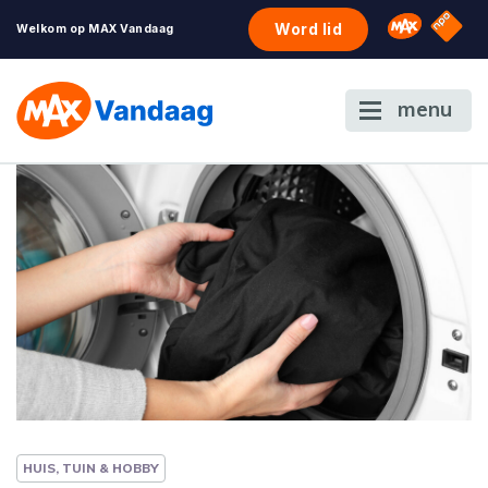
NPO S
Omroep 
Word lid
Welkom op MAX Vandaag
menu
HUIS, TUIN & HOBBY