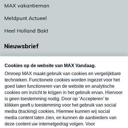
MAX vakantieman
Meldpunt Actueel
Heel Holland Bakt
Nieuwsbrief
Neem hier een gratis abonnement op onze
nieuwsbrief. Elke vrijdag- en dinsdagochtend in
uw mailbox.
Verzend