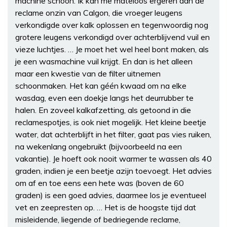
machine schoon. Ik kan me mateloos ergeren aan de
reclame onzin van Calgon, die vroeger leugens
verkondigde over kalk oplossen en tegenwoordig nog
grotere leugens verkondigd over achterblijvend vuil en
vieze luchtjes. … Je moet het wel heel bont maken, als
je een wasmachine vuil krijgt. En dan is het alleen
maar een kwestie van de filter uitnemen
schoonmaken. Het kan géén kwaad om na elke
wasdag, even een doekje langs het deurrubber te
halen. En zoveel kalkafzetting, als getoond in die
reclamespotjes, is ook niet mogelijk. Het kleine beetje
water, dat achterblijft in het filter, gaat pas vies ruiken,
na wekenlang ongebruikt (bijvoorbeeld na een
vakantie). Je hoeft ook nooit warmer te wassen als 40
graden, indien je een beetje azijn toevoegt. Het advies
om af en toe eens een hete was (boven de 60
graden) is een goed advies, daarmee los je eventueel
vet en zeepresten op. … Het is de hoogste tijd dat
misleidende, liegende of bedriegende reclame,