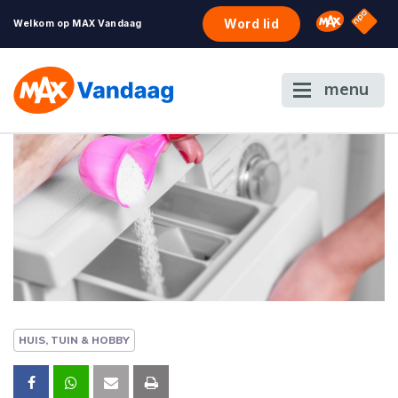
NPO S
Omroep 
Word lid
Welkom op MAX Vandaag
menu
HUIS, TUIN & HOBBY