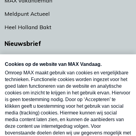
MAX vakantieman
Meldpunt Actueel
Heel Holland Bakt
Nieuwsbrief
Neem hier een gratis abonnement op onze
nieuwsbrief. Elke vrijdag- en dinsdagochtend in
uw mailbox.
Verzend