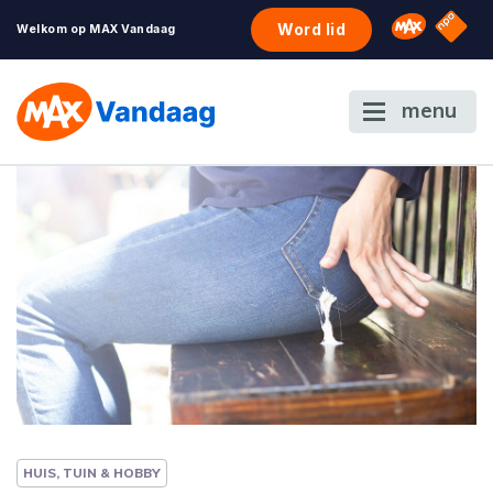
NPO S
Omroep 
Word lid
Welkom op MAX Vandaag
menu
HUIS, TUIN & HOBBY