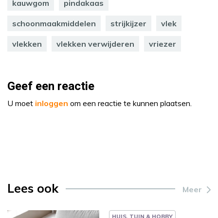
kauwgom
pindakaas
schoonmaakmiddelen
strijkijzer
vlek
vlekken
vlekken verwijderen
vriezer
Geef een reactie
U moet
inloggen
om een reactie te kunnen plaatsen.
Lees ook
Meer
HUIS, TUIN & HOBBY