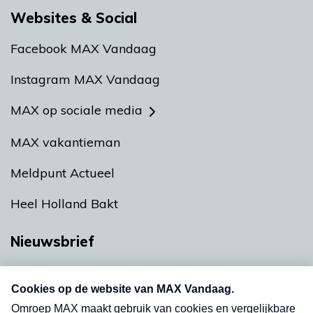
Websites & Social
Facebook MAX Vandaag
Instagram MAX Vandaag
MAX op sociale media
MAX vakantieman
Meldpunt Actueel
Heel Holland Bakt
Nieuwsbrief
Neem hier een gratis abonnement op onze
nieuwsbrief. Elke vrijdag- en dinsdagochtend in
uw mailbox.