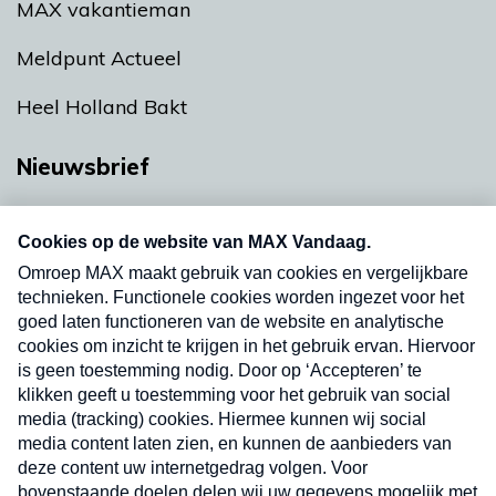
MAX vakantieman
Meldpunt Actueel
Heel Holland Bakt
Nieuwsbrief
Neem hier een gratis abonnement op onze
nieuwsbrief. Elke vrijdag- en dinsdagochtend in
uw mailbox.
Verzend