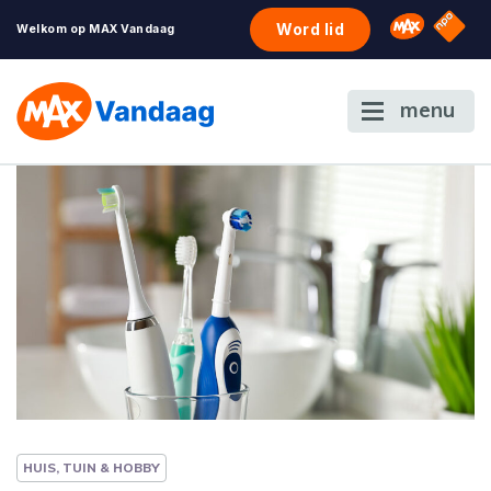
NPO S
Omroep 
Word lid
Welkom op MAX Vandaag
menu
HUIS, TUIN & HOBBY