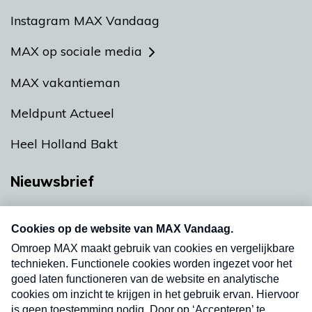
Instagram MAX Vandaag
MAX op sociale media
MAX vakantieman
Meldpunt Actueel
Heel Holland Bakt
Nieuwsbrief
Neem hier een gratis abonnement op onze
nieuwsbrief. Elke vrijdag- en dinsdagochtend in
uw mailbox.
Verzend