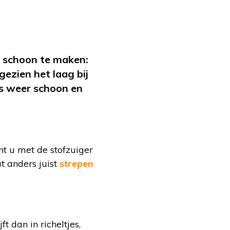
m schoon te maken:
gezien het laag bij
is weer schoon en
nt u met de stofzuiger
t anders juist
strepen
t dan in richeltjes,