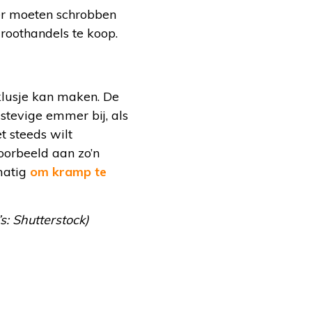
der moeten schrobben
groothandels te koop.
 klusje kan maken. De
 stevige emmer bij, als
t steeds wilt
oorbeeld aan zo’n
matig
om kramp te
s: Shutterstock)