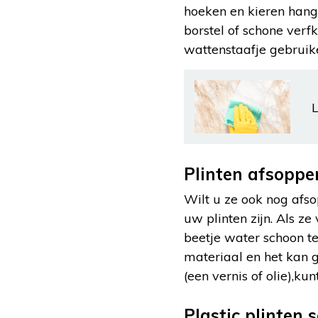
hoeken en kieren hang
borstel of schone verf
wattenstaafje gebruik
L
Plinten afsoppe
Wilt u ze ook nog afso
uw plinten zijn. Als ze
beetje water schoon te
materiaal en het kan 
(een vernis of olie),k
Plastic plinten