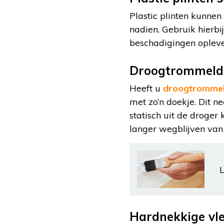
Plastic plinten kunne
nadien. Gebruik hierbi
beschadigingen opleve
Droogtrommeldo
Heeft u
droogtrommel
met zo’n doekje. Dit n
statisch uit de droger 
langer wegblijven van
L
Hardnekkige vle