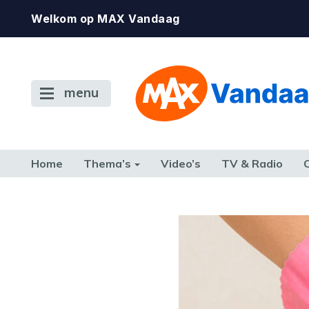
Welkom op MAX Vandaag
menu
Home
Thema’s
Video’s
TV & Radio
CONSUMENT
ETEN & DRINKEN
FAMILIE & RELATIE
GELD, W
TERUG NAAR TOEN