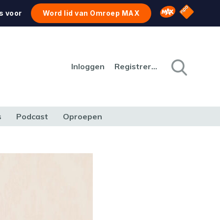
NPO Star
Omroep MAX
s voor
Word lid van Omroep MAX
Inloggen
Registreren
s
Podcast
Oproepen
CULTUUR
NATUUR & MILIEU
REIZEN & VERKEER