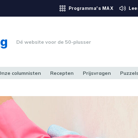
Programma's MAX
Lee
Dé website voor de 50-plusser
Onze columnisten
Recepten
Prijsvragen
Puzzel
ERK & RECHT
GEZONDHEID & SPORT
HUIS, TUIN & HOBBY
MEDIA & 