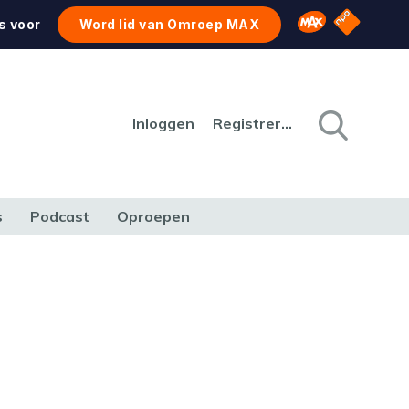
NPO Star
Omroep MAX
s voor
Word lid van Omroep MAX
Inloggen
Registreren
s
Podcast
Oproepen
CULTUUR
NATUUR & MILIEU
REIZEN & VERKEER