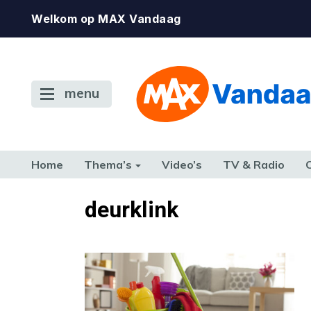
Welkom op MAX Vandaag
menu
Home
Thema’s
Video’s
TV & Radio
CONSUMENT
ETEN & DRINKEN
FAMILIE & RELATIE
GELD, W
deurklink
TERUG NAAR TOEN