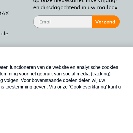
op onze nieuwsbrief. Elke vrijdag-
en dinsdagochtend in uw mailbox.
MAX
Verzend
iale
tieman
ctueel
Nieuwsbrief
d Bakt
Neem hier een gratis abonnement op onze
nieuwsbrief. Elke vrijdag- en dinsdagochtend in uw
mailbox.
Copyright © 2026 MAX Vandaag -
Omroep MAX
privacyverklaring