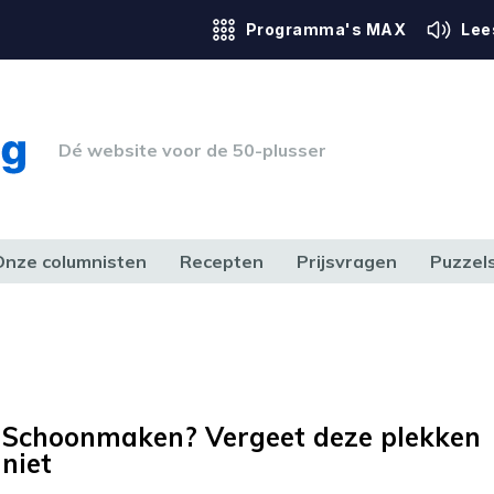
Programma's MAX
Lee
Dé website voor de 50-plusser
Onze columnisten
Recepten
Prijsvragen
Puzzel
ERK & RECHT
GEZONDHEID & SPORT
HUIS, TUIN & HOBBY
MEDIA & 
Schoonmaken? Vergeet deze plekken
niet