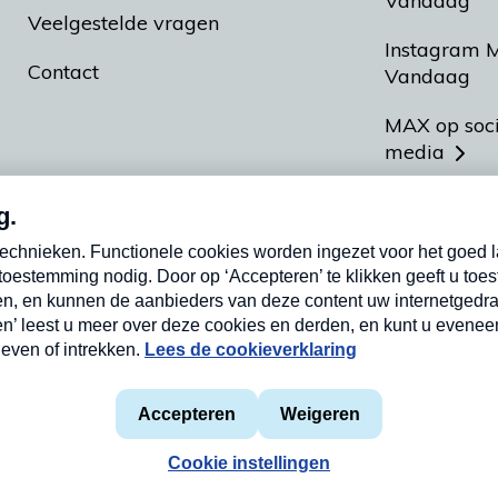
Vandaag
Veelgestelde vragen
Instagram 
Contact
Vandaag
MAX op soc
media
MAX vakan
Meldpunt A
Heel Hollan
aarden
Privacyverklaring
Cookieverklaring