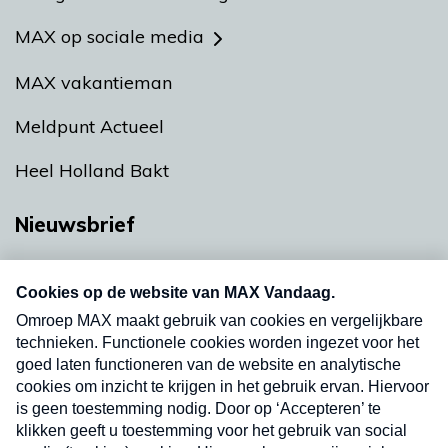
MAX op sociale media
MAX vakantieman
Meldpunt Actueel
Heel Holland Bakt
Nieuwsbrief
Neem hier een gratis abonnement op onze
nieuwsbrief. Elke vrijdag- en dinsdagochtend in
uw mailbox.
Verzend