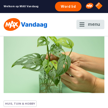
NPO S
Omroep 
Word lid
Welkom op MAX Vandaag
menu
HUIS, TUIN & HOBBY