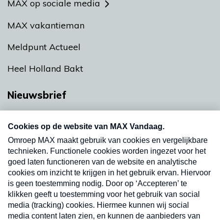
MAX op sociale media
MAX vakantieman
Meldpunt Actueel
Heel Holland Bakt
Nieuwsbrief
Neem hier een gratis abonnement op onze
nieuwsbrief. Elke vrijdag- en dinsdagochtend in
uw mailbox.
Verzend