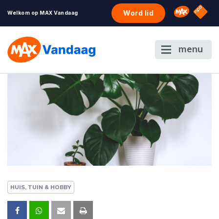
NPO S
Omroep 
Word lid
Welkom op MAX Vandaag
menu
HUIS, TUIN & HOBBY