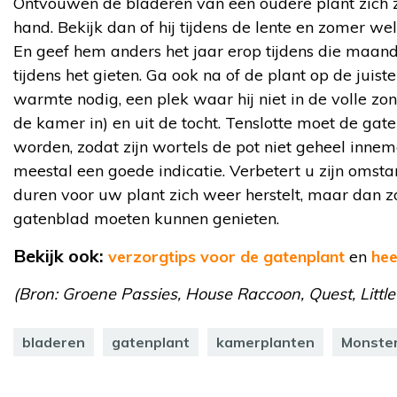
Ontvouwen de bladeren van een oudere plant zich z
hand. Bekijk dan of hij tijdens de lente en zomer w
En geef hem anders het jaar erop tijdens die maan
tijdens het gieten. Ga ook na of de plant op de juist
warmte nodig, een plek waar hij niet in de volle zon
de kamer in) en uit de tocht. Tenslotte moet de gat
worden, zodat zijn wortels de pot niet geheel inneme
meestal een goede indicatie. Verbetert u zijn omst
duren voor uw plant zich weer herstelt, maar dan 
gatenblad moeten kunnen genieten.
Bekijk ook:
verzorgtips voor de gatenplant
en
hee
(Bron: Groene Passies, House Raccoon, Quest, Little 
bladeren
gatenplant
kamerplanten
Monster