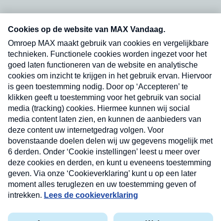
Neem hier een gratis abonnement op onze
nieuwsbrief. Elke vrijdag- en dinsdagochtend in
uw mailbox.
Verzend
Nieuwsbrief
Neem hier een gratis abonnement op onze
nieuwsbrief. Elke vrijdag- en dinsdagochtend in uw
mailbox.
Contact
Algemene voorwaarden
Privacyverklaring
Cookieverklaring