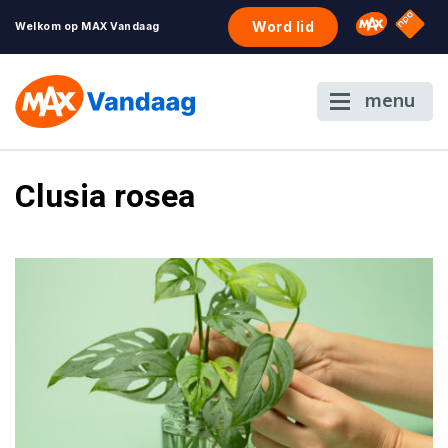
NPO S
Omroep 
Word lid
Welkom op MAX Vandaag
menu
Clusia rosea