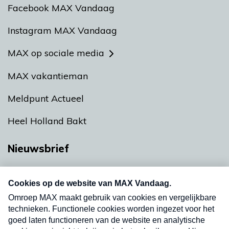
Facebook MAX Vandaag
Instagram MAX Vandaag
MAX op sociale media
MAX vakantieman
Meldpunt Actueel
Heel Holland Bakt
Nieuwsbrief
Neem hier een gratis abonnement op onze
nieuwsbrief. Elke vrijdag- en dinsdagochtend in
uw mailbox.
Verzend