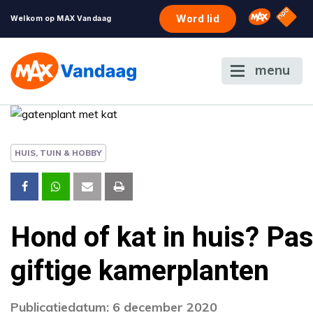
NPO S
Omroep 
Word lid
Welkom op MAX Vandaag
menu
HUIS, TUIN & HOBBY
Hond of kat in huis? Pa
giftige kamerplanten
Publicatiedatum: 6 december 2020