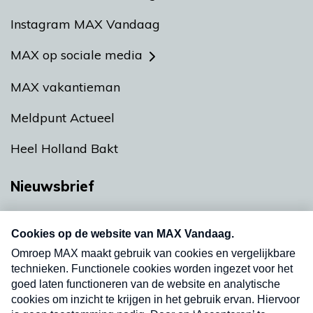
Instagram MAX Vandaag
MAX op sociale media
MAX vakantieman
Meldpunt Actueel
Heel Holland Bakt
Nieuwsbrief
Neem hier een gratis abonnement op onze
nieuwsbrief. Elke vrijdag- en dinsdagochtend in
uw mailbox.
Verzend