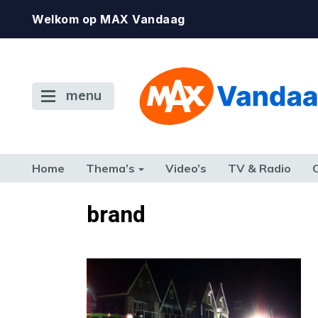
Welkom op MAX Vandaag
menu
Home
Thema’s
Video’s
TV & Radio
CONSUMENT
ETEN & DRINKEN
FAMILIE & RELATIE
GELD, W
brand
TERUG NAAR TOEN