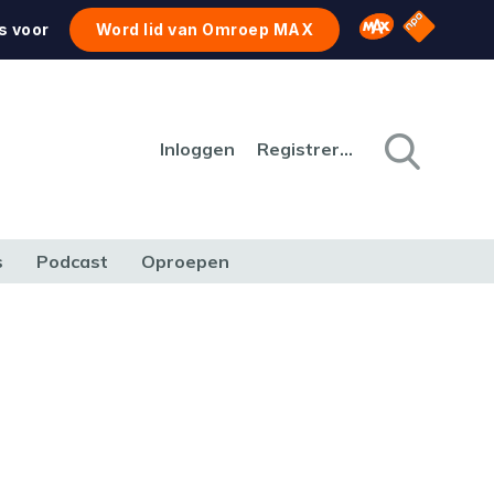
NPO Star
Omroep MAX
s voor
Word lid van Omroep MAX
Inloggen
Registreren
s
Podcast
Oproepen
CULTUUR
NATUUR & MILIEU
REIZEN & VERKEER