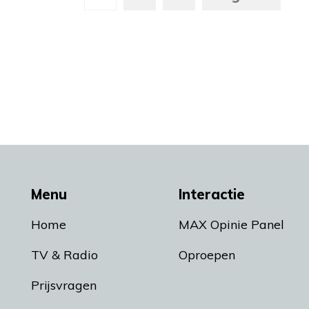
Menu
Interactie
Home
MAX Opinie Panel
TV & Radio
Oproepen
Prijsvragen