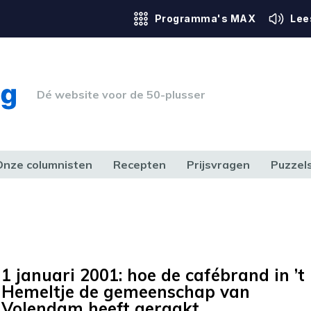
Programma's MAX
Lee
Dé website voor de 50-plusser
Onze columnisten
Recepten
Prijsvragen
Puzzel
ERK & RECHT
GEZONDHEID & SPORT
HUIS, TUIN & HOBBY
MEDIA & 
1 januari 2001: hoe de cafébrand in ’t
Hemeltje de gemeenschap van
Volendam heeft geraakt