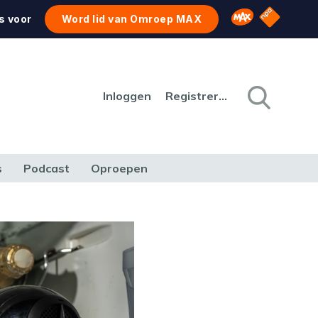
NPO Star
Omroep MAX
s voor
Word lid van Omroep MAX
Inloggen
Registreren
s
Podcast
Oproepen
CULTUUR
NATUUR & MILIEU
REIZEN & VERKEER