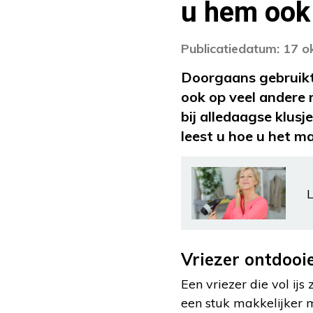
u hem ook
Publicatiedatum: 17 
Doorgaans gebruikt 
ook op veel andere 
bij alledaagse klusj
leest u hoe u het m
L
Vriezer ontdooi
Een vriezer die vol ijs
een stuk makkelijker m