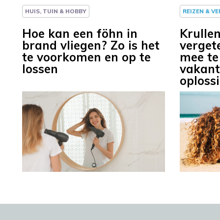
HUIS, TUIN & HOBBY
REIZEN & V
Hoe kan een föhn in
Krulle
brand vliegen? Zo is het
verget
te voorkomen en op te
mee te
lossen
vakanti
oplossi