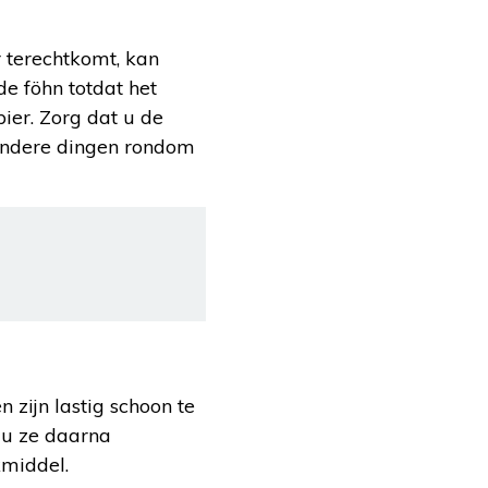
r terechtkomt, kan
e föhn totdat het
ier. Zorg dat u de
 andere dingen rondom
 zijn lastig schoon te
t u ze daarna
middel.