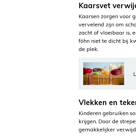
Kaarsvet verwij
Kaarsen zorgen voor ge
vervelend zijn om sch
zacht of vloeibaar is,
föhn niet te dicht bi
de plek.
L
Vlekken en tek
Kinderen gebruiken som
krijgen. Door de strep
gemakkelijker verwij