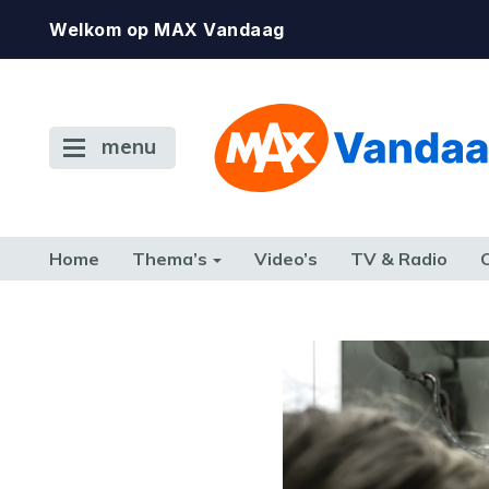
Welkom op MAX Vandaag
menu
Home
Thema’s
Video’s
TV & Radio
CONSUMENT
ETEN & DRINKEN
FAMILIE & RELATIE
GELD, W
TERUG NAAR TOEN