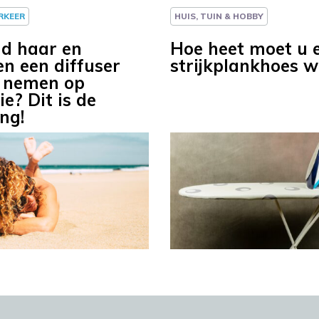
ERKEER
HUIS, TUIN & HOBBY
nd haar en
Hoe heet moet u 
en een diffuser
strijkplankhoes 
 nemen op
e? Dit is de
ng!