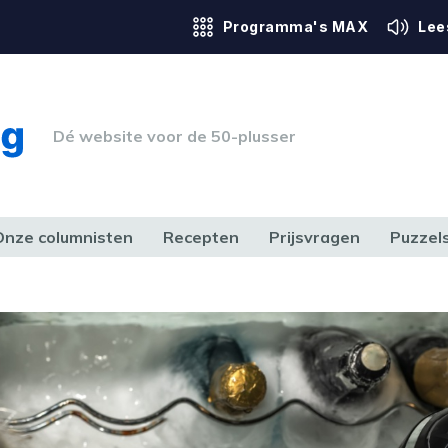
Programma's MAX
Lee
Dé website voor de 50-plusser
Onze columnisten
Recepten
Prijsvragen
Puzzel
ERK & RECHT
GEZONDHEID & SPORT
HUIS, TUIN & HOBBY
MEDIA & 