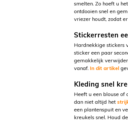
smelten. Zo hoeft u het
ontdooien snel en gemak
vriezer houdt, zodat e
Stickerresten e
Hardnekkige stickers v
sticker een paar secon
gemakkelijk verwijdere
vanaf.
In dit artikel
gev
Kleding snel kr
Heeft u een blouse of 
dan niet altijd het
strij
een plantenspuit en v
kreukels snel. Houd de