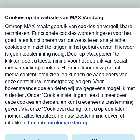
Neem hier een gratis abonnement op onze
nieuwsbrief. Elke vrijdag- en dinsdagochtend in
uw mailbox.
Verzend
Nieuwsbrief
Neem hier een gratis abonnement op onze
nieuwsbrief. Elke vrijdag- en dinsdagochtend in uw
mailbox.
Contact
Algemene voorwaarden
Privacyverklaring
Cookieverklaring