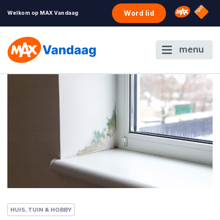
NPO S
Omroep 
Word lid
Welkom op MAX Vandaag
menu
HUIS, TUIN & HOBBY