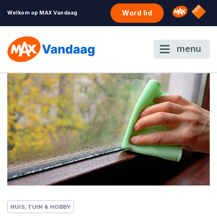
NPO S
Omroep 
Word lid
Welkom op MAX Vandaag
menu
HUIS, TUIN & HOBBY