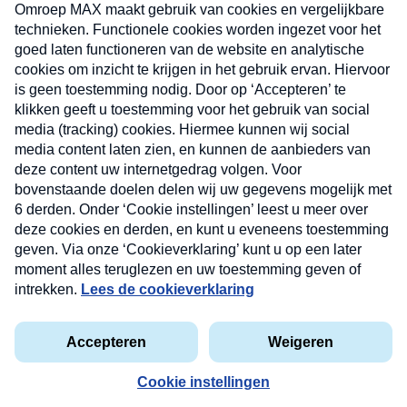
uw mailbox.
Verzend
Nieuwsbrief
Neem hier een gratis abonnement op onze
nieuwsbrief. Elke vrijdag- en dinsdagochtend in uw
mailbox.
Contact
Algemene voorwaarden
Privacyverklaring
Cookieverklaring
Kwetsbaarheid melden
privacyverklaring
Copyright © 2026 MAX Vandaag -
Omroep MAX