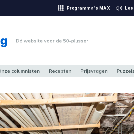
Programma's MAX
Lee
Dé website voor de 50-plusser
Onze columnisten
Recepten
Prijsvragen
Puzzel
ERK & RECHT
GEZONDHEID & SPORT
HUIS, TUIN & HOBBY
MEDIA & 