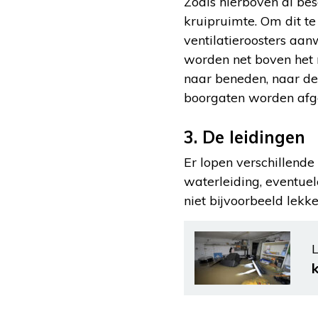
Zoals hierboven al bes
kruipruimte. Om dit t
ventilatieroosters aan
worden net boven het 
naar beneden, naar de
boorgaten worden afge
3. De leidingen
Er lopen verschillende
waterleiding, eventuel
niet bijvoorbeeld lekk
L