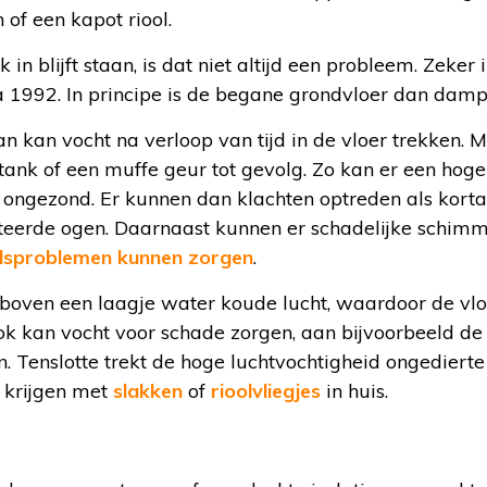
of een kapot riool.
jk in blijft staan, is dat niet altijd een probleem. Zeker
992. In principe is de begane grondvloer dan damp-
dan kan vocht na verloop van tijd in de vloer trekken. 
tank of een muffe geur tot gevolg. Zo kan er een hoge
s ongezond. Er kunnen dan klachten optreden als kort
iteerde ogen. Daarnaast kunnen er schadelijke schimm
dsproblemen kunnen zorgen
.
 boven een laagje water koude lucht, waardoor de vl
k kan vocht voor schade zorgen, aan bijvoorbeeld de 
n. Tenslotte trekt de hoge luchtvochtigheid ongediert
 krijgen met
slakken
of
rioolvliegjes
in huis.