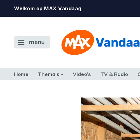
Welkom op MAX Vandaag
menu
Home
Thema’s
Video’s
TV & Radio
CONSUMENT
ETEN & DRINKEN
FAMILIE & RELATIE
GELD, W
TERUG NAAR TOEN