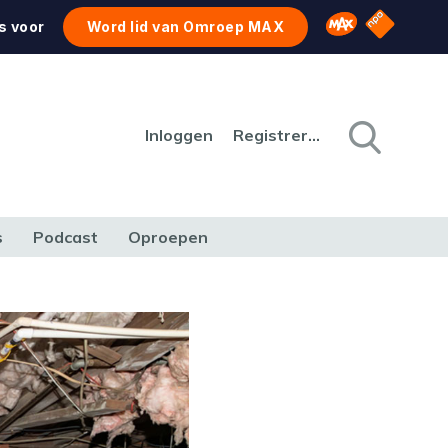
NPO Star
Omroep MAX
s voor
Word lid van Omroep MAX
Inloggen
Registreren
s
Podcast
Oproepen
CULTUUR
NATUUR & MILIEU
REIZEN & VERKEER