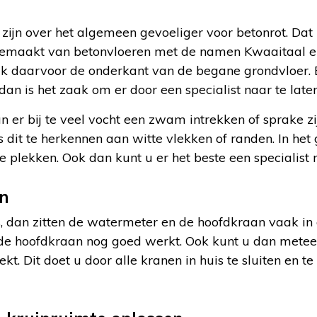
 zijn over het algemeen gevoeliger voor betonrot. Dat
 gemaakt van betonvloeren met de namen Kwaaitaal en
jk daarvoor de onderkant van de begane grondvloer. B
an is het zaak om er door een specialist naar te laten
n er bij te veel vocht een zwam intrekken of sprake zij
dit te herkennen aan witte vlekken of randen. In het
 plekken. Ook dan kunt u er het beste een specialist n
an
s, dan zitten de watermeter en de hoofdkraan vaak in 
of de hoofdkraan nog goed werkt. Ook kunt u dan mete
kt. Dit doet u door alle kranen in huis te sluiten en te