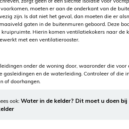
chreven, zorgt geen of een slechte isolatie voor voch
e voorkomen, moeten er aan de onderkant van de buit
wezig zijn. Is dat niet het geval, dan moeten die er a
maaiveld gaten in de buitenmuren geboord. Deze boo
 kruipruimte. Hierin komen ventilatiekokers naar de k
werkt met een ventilatierooster.
 leidingen onder de woning door, waaronder die voor d
e gasleidingen en de waterleiding. Controleer of die in
en of doorhangen.
Water in de kelder? Dit moet u doen bi
ees ook:
kelder