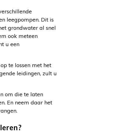
verschillende
ten leegpompen. Dit is
het grondwater al snel
 hem ook meteen
nt u een
 op te lossen met het
gende leidingen, zult u
n om die te laten
ten. En neem daar het
vangen.
leren?