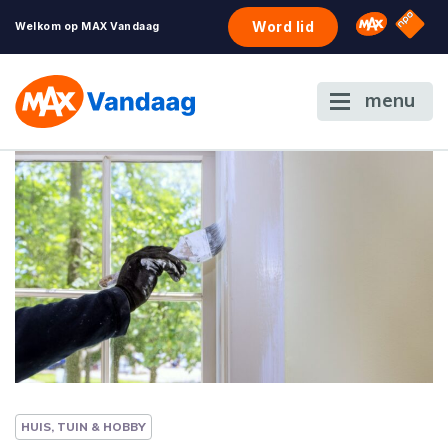
NPO S
Omroep 
Word lid
Welkom op MAX Vandaag
menu
HUIS, TUIN & HOBBY