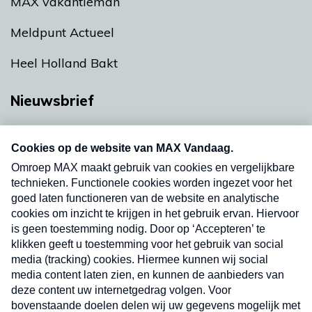
MAX vakantieman
Meldpunt Actueel
Heel Holland Bakt
Nieuwsbrief
Neem hier een gratis abonnement op onze
nieuwsbrief. Elke vrijdag- en dinsdagochtend in
uw mailbox.
Verzend