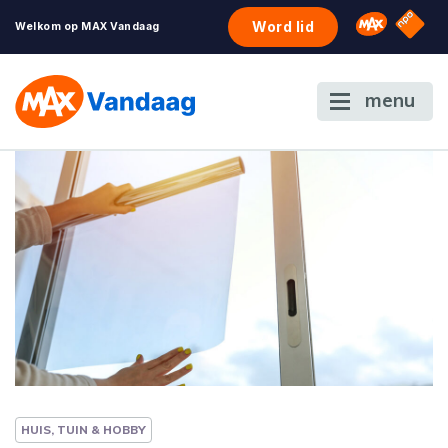
NPO S
Omroep 
Word lid
Welkom op MAX Vandaag
menu
HUIS, TUIN & HOBBY