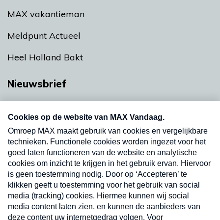
MAX vakantieman
Meldpunt Actueel
Heel Holland Bakt
Nieuwsbrief
Neem hier een gratis abonnement op onze
nieuwsbrief. Elke vrijdag- en dinsdagochtend in
uw mailbox.
Verzend