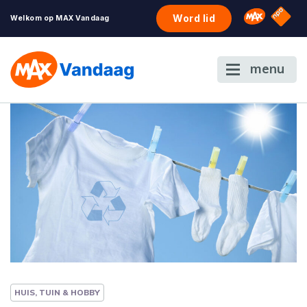
NPO S
Omroep 
Word lid
Welkom op MAX Vandaag
menu
HUIS, TUIN & HOBBY