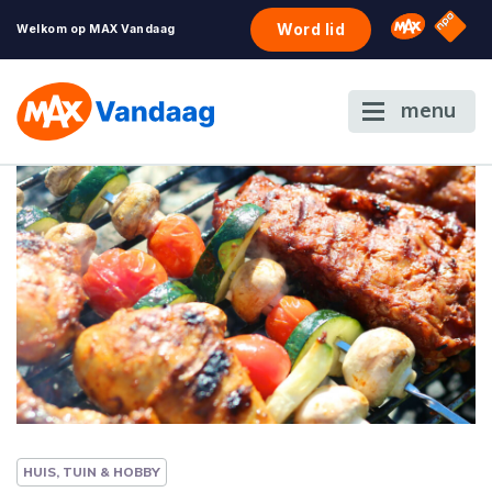
NPO S
Omroep 
Word lid
Welkom op MAX Vandaag
menu
HUIS, TUIN & HOBBY