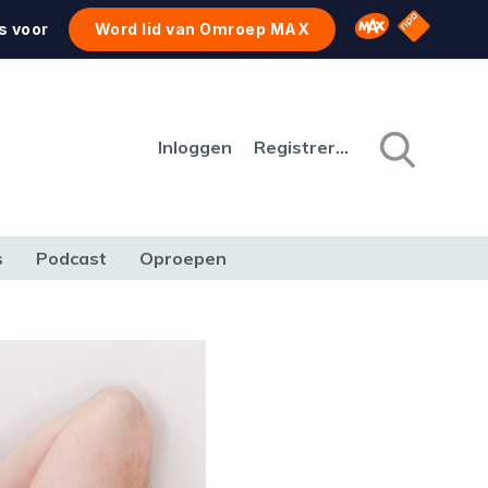
NPO Star
Omroep MAX
s voor
Word lid van Omroep MAX
Inloggen
Registreren
s
Podcast
Oproepen
CULTUUR
NATUUR & MILIEU
REIZEN & VERKEER