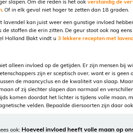
ger slapen. Om die reden is het ook
verstandig de ve
n
. Of in elk geval niet hoger te zetten dan 18 graden.
 lavendel kan juist weer een gunstige invloed hebben
s de stoffen die erin zitten. De geur stoot ook nog een
l Holland Bakt vindt u
3 lekkere recepten met laven
iet alleen invloed op de getijden. Er zijn mensen bij w
etenschappers zijn er sceptisch over, want er is geen 
 tussen de maancyclus en de kwaliteit van slaap. Maa
aan of zij slechter slapen dan normaal en verschille
jds komen doordat het lichter is tijdens volle maan, 
etische velden. Bepaalde diersoorten zijn daar ook 
Hoeveel invloed heeft volle maan op on
ees ook: