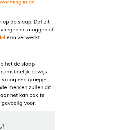
rwarming in de
 op de slaap. Dat zit
s vliegen en muggen af.
del
erin verwerkt.
ie het de slaap
onomstotelijk bewijs
r vraag een groepje
nde mensen zullen dit
maar het kan ook te
gevoelig voor.
s?