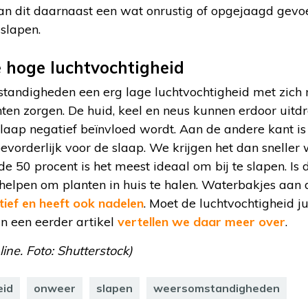
an dit daarnaast een wat onrustig of opgejaagd gevoe
slapen.
e hoge luchtvochtigheid
andigheden een erg lage luchtvochtigheid met zich 
ten zorgen. De huid, keel en neus kunnen erdoor uitd
laap negatief beïnvloed wordt. Aan de andere kant is
bevorderlijk voor de slaap. We krijgen het dan sneller
e 50 procent is het meest ideaal om bij te slapen. Is 
t helpen om planten in huis te halen. Waterbakjes aa
tief en heeft ook nadelen
. Moet de luchtvochtigheid j
In een eerder artikel
vertellen we daar meer over
.
ine. Foto: Shutterstock)
eid
onweer
slapen
weersomstandigheden