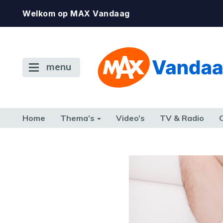
Welkom op MAX Vandaag
menu
Home
Thema’s
Video’s
TV & Radio
CONSUMENT
ETEN & DRINKEN
FAMILIE & RELATIE
GELD, W
TERUG NAAR TOEN