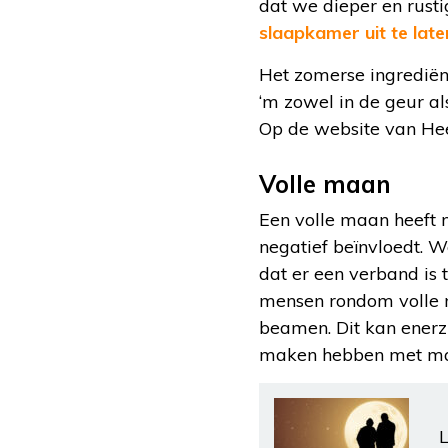
dat we dieper en rusti
slaapkamer uit te late
Het zomerse ingrediënt
‘m zowel in de geur al
Op de website van Hee
Volle maan
Een volle maan heeft n
negatief beïnvloedt. W
dat er een verband is
mensen rondom volle m
beamen. Dit kan enerzi
maken hebben met magn
L