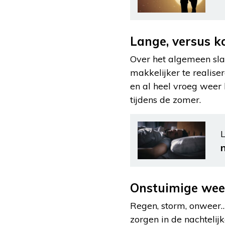
Lange, versus k
Over het algemeen sla
makkelijker te realis
en al heel vroeg weer
tijdens de zomer.
L
Onstuimige we
Regen, storm, onweer…
zorgen in de nachtelij