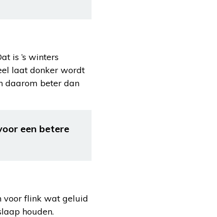
 is ’s winters
eel laat donker wordt
en daarom beter dan
voor een betere
voor flink wat geluid
 slaap houden.