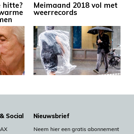
 hitte?
Meimaand 2018 vol met
e warme
weerrecords
omen
& Social
Nieuwsbrief
MAX
Neem hier een gratis abonnement