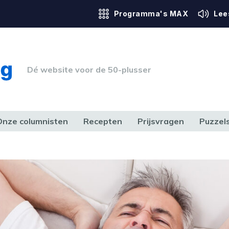
Programma's MAX
Lee
Dé website voor de 50-plusser
Onze columnisten
Recepten
Prijsvragen
Puzzel
ERK & RECHT
GEZONDHEID & SPORT
HUIS, TUIN & HOBBY
MEDIA & 