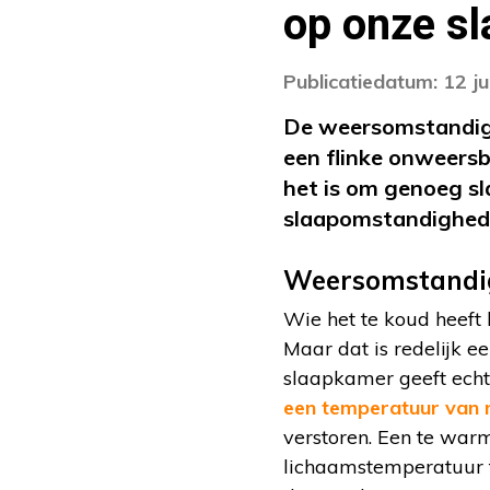
op onze sl
Publicatiedatum: 12 j
De weersomstandigh
een flinke onweersb
het is om genoeg sla
slaapomstandighe
Weersomstandig
Wie het te koud heeft b
Maar dat is redelijk e
slaapkamer geeft echt
een temperatuur van 
verstoren. Een te war
lichaamstemperatuur ti