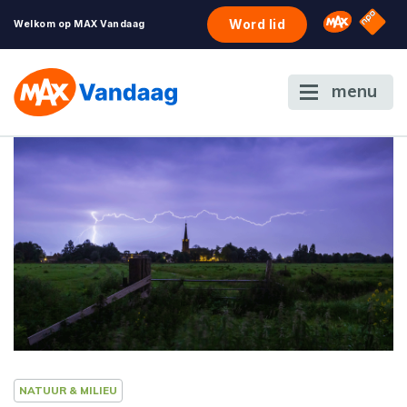
NPO S
Omroep 
Word lid
Welkom op MAX Vandaag
menu
NATUUR & MILIEU