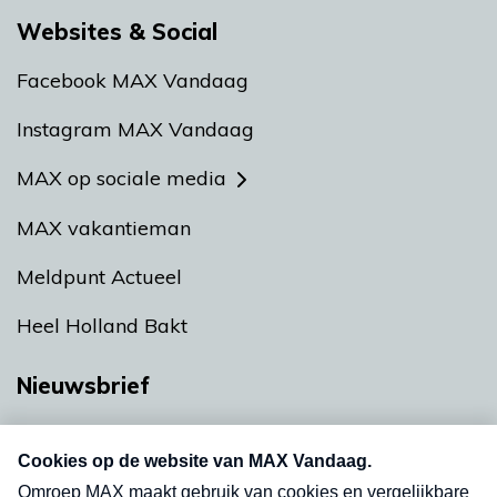
Websites & Social
Facebook MAX Vandaag
Instagram MAX Vandaag
MAX op sociale media
MAX vakantieman
Meldpunt Actueel
Heel Holland Bakt
Nieuwsbrief
Neem hier een gratis abonnement op onze
nieuwsbrief. Elke vrijdag- en dinsdagochtend in
uw mailbox.