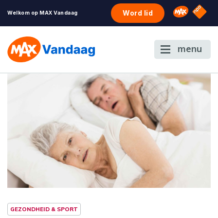
NPO S
Omroep 
Word lid
Welkom op MAX Vandaag
menu
GEZONDHEID & SPORT