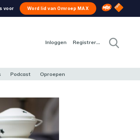
NPO Star
Omroep MAX
s voor
Word lid van Omroep MAX
Inloggen
Registreren
s
Podcast
Oproepen
CULTUUR
NATUUR & MILIEU
REIZEN & VERKEER