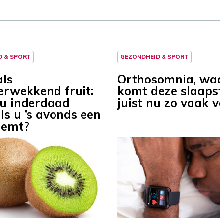
D & SPORT
GEZONDHEID & SPORT
als
Orthosomnia, w
erwekkend fruit:
komt deze slaaps
 u inderdaad
juist nu zo vaak 
ls u ’s avonds een
eemt?