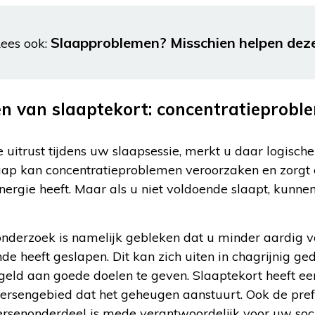
Slaapproblemen? Misschien helpen deze
ees ook:
n van slaaptekort: concentratieprobl
e uitrust tijdens uw slaapsessie, merkt u daar logisch
laap kan concentratieproblemen veroorzaken en zorgt
nergie heeft. Maar als u niet voldoende slaapt, kunn
onderzoek is namelijk gebleken dat u minder aardi
nde heeft geslapen. Dit kan zich uiten in chagrijnig g
geld aan goede doelen te geven. Slaaptekort heeft ee
ersengebied dat het geheugen aanstuurt. Ook de prefr
 hersenonderdeel is mede verantwoordelijk voor uw so