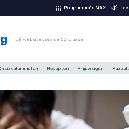
Programma's MAX
Lee
Dé website voor de 50-plusser
Onze columnisten
Recepten
Prijsvragen
Puzzel
ERK & RECHT
GEZONDHEID & SPORT
HUIS, TUIN & HOBBY
MEDIA & 