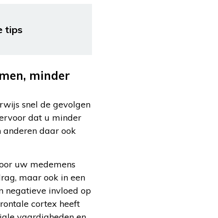
 tips
emen, minder
erwijs snel de gevolgen
 ervoor dat u minder
en anderen daar ook
g voor uw medemens
edrag, maar ook in een
n negatieve invloed op
ontale cortex heeft
ciale vaardigheden en