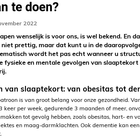
an te doen?
november 2022
apen wenselijk is voor ons, is wel bekend. En d
: niet prettig, maar dat kunt u in de daaropvol
ematisch wordt het pas echt wanneer u structu
de fysieke en mentale gevolgen van slaaptekort
ij.
n van slaaptekort: van obesitas tot de
atroon is van groot belang voor onze gezondheid. Van
 3 keer per week, gedurende 3 maanden of meer, onvo
makken tot gevolg hebben, zoals obesitas, hart- en va
sziektes en maag-darmklachten. Ook dementie kan een 
.