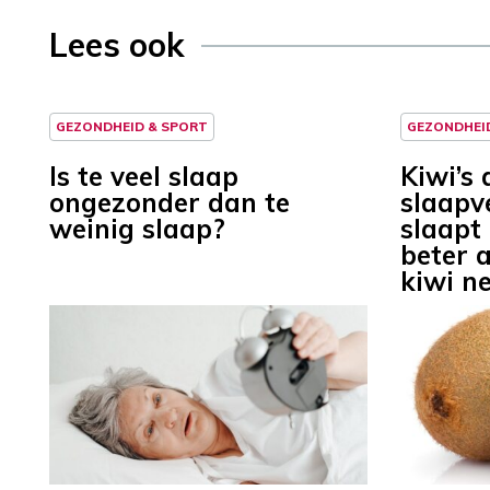
Lees ook
GEZONDHEID & SPORT
GEZONDHEI
Is te veel slaap
Kiwi’s 
ongezonder dan te
slaapv
weinig slaap?
slaapt
beter a
kiwi n