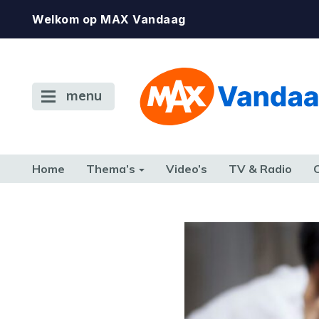
Welkom op MAX Vandaag
menu
Home
Thema’s
Video’s
TV & Radio
CONSUMENT
ETEN & DRINKEN
FAMILIE & RELATIE
GELD, W
TERUG NAAR TOEN