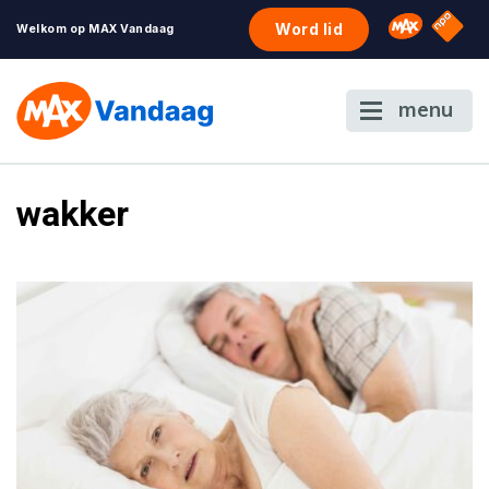
NPO S
Omroep 
Word lid
Welkom op MAX Vandaag
menu
wakker