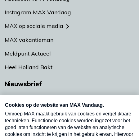
Instagram MAX Vandaag
MAX op sociale media
MAX vakantieman
Meldpunt Actueel
Heel Holland Bakt
Nieuwsbrief
Neem hier een gratis abonnement op onze
nieuwsbrief. Elke vrijdag- en dinsdagochtend in
uw mailbox.
Verzend