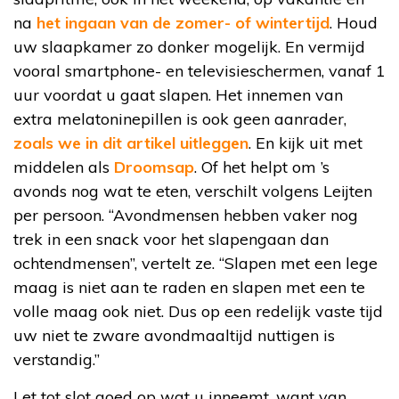
na
het ingaan van de zomer- of wintertijd
. Houd
uw slaapkamer zo donker mogelijk. En vermijd
vooral smartphone- en televisieschermen, vanaf 1
uur voordat u gaat slapen. Het innemen van
extra melatoninepillen is ook geen aanrader,
zoals we in dit artikel uitleggen
. En kijk uit met
middelen als
Droomsap
. Of het helpt om ’s
avonds nog wat te eten, verschilt volgens Leijten
per persoon. “Avondmensen hebben vaker nog
trek in een snack voor het slapengaan dan
ochtendmensen”, vertelt ze. “Slapen met een lege
maag is niet aan te raden en slapen met een te
volle maag ook niet. Dus op een redelijk vaste tijd
uw niet te zware avondmaaltijd nuttigen is
verstandig.”
Let tot slot goed op wat u inneemt, want van