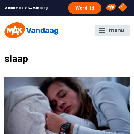
NPO S
Omroep 
Word lid
Welkom op MAX Vandaag
menu
slaap