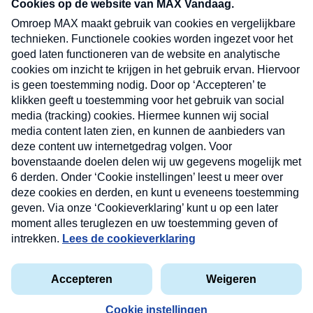
nieuwsbrief. Elke vrijdag- en dinsdagochtend in
uw mailbox.
Verzend
Nieuwsbrief
Neem hier een gratis abonnement op onze
nieuwsbrief. Elke vrijdag- en dinsdagochtend in uw
mailbox.
Contact
Algemene voorwaarden
Privacyverklaring
Cookieverklaring
Kwetsbaarheid melden
privacyverklaring
Copyright © 2026 MAX Vandaag -
Omroep MAX