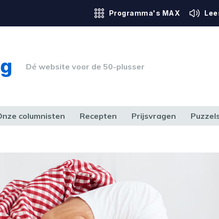
Programma's MAX
Lee
Dé website voor de 50-plusser
Onze columnisten
Recepten
Prijsvragen
Puzzel
ERK & RECHT
GEZONDHEID & SPORT
HUIS, TUIN & HOBBY
MEDIA & 