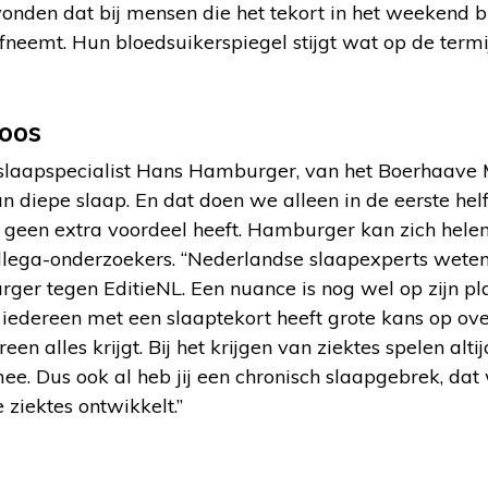
onden dat bij mensen die het tekort in het weekend bi
fneemt. Hun bloedsuikerspiegel stijgt wat op de termij
loos
slaapspecialist Hans Hamburger, van het Boerhaave
an diepe slaap. En dat doen we alleen in de eerste helf
 geen extra voordeel heeft. Hamburger kan zich hele
ollega-onderzoekers. “Nederlandse slaapexperts weten 
urger tegen EditieNL. Een nuance is nog wel op zijn pl
iedereen met een slaaptekort heeft grote kans op ove
reen alles krijgt. Bij het krijgen van ziektes spelen altij
ee. Dus ook al heb jij een chronisch slaapgebrek, dat
 ziektes ontwikkelt.”