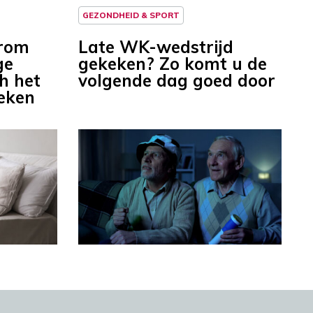
GEZONDHEID & SPORT
arom
Late WK-wedstrijd
ge
gekeken? Zo komt u de
h het
volgende dag goed door
deken