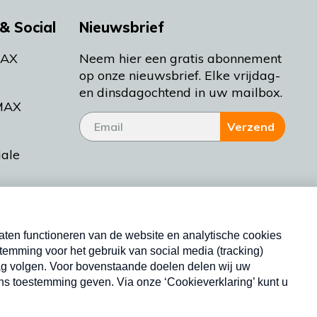
& Social
Nieuwsbrief
MAX
Neem hier een gratis abonnement
op onze nieuwsbrief. Elke vrijdag-
en dinsdagochtend in uw mailbox.
MAX
Verzend
iale
tieman
ctueel
Nieuwsbrief
d Bakt
Neem hier een gratis abonnement op onze
nieuwsbrief. Elke vrijdag- en dinsdagochtend in uw
mailbox.