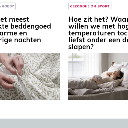
 & HOBBY
GEZONDHEID & SPORT
het meest
Hoe zit het? Wa
kte beddengoed
willen we met ho
arme en
temperaturen toc
rige nachten
liefst onder een 
slapen?