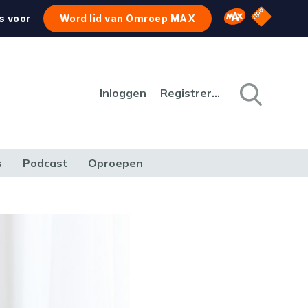
NPO Star
Omroep MAX
s voor
Word lid van Omroep MAX
Inloggen
Registreren
s
Podcast
Oproepen
CULTUUR
NATUUR & MILIEU
REIZEN & VERKEER