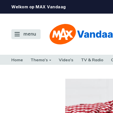
Welkom op MAX Vandaag
menu
Home
Thema’s
Video’s
TV & Radio
CONSUMENT
ETEN & DRINKEN
FAMILIE & RELATIE
GELD, W
TERUG NAAR TOEN