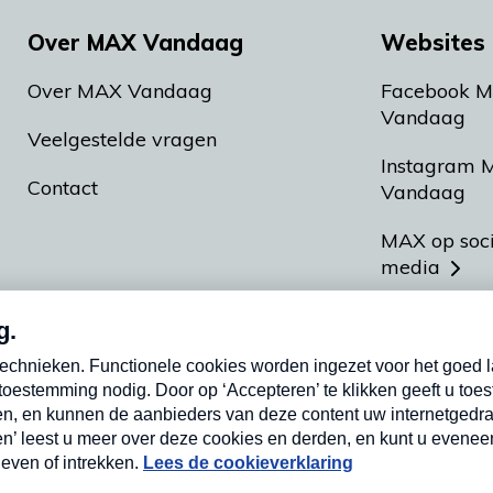
Over MAX Vandaag
Websites 
Over MAX Vandaag
Facebook 
Vandaag
Veelgestelde vragen
Instagram 
Contact
Vandaag
MAX op soc
media
MAX vakan
Meldpunt A
Heel Hollan