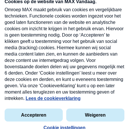
nieuwsbrief. Elke vrijdag- en dinsdagochtend in
uw mailbox.
Verzend
Nieuwsbrief
Neem hier een gratis abonnement op onze
nieuwsbrief. Elke vrijdag- en dinsdagochtend in uw
mailbox.
Contact
Algemene voorwaarden
Privacyverklaring
Cookieverklaring
Kwetsbaarheid melden
privacyverklaring
Copyright © 2026 MAX Vandaag -
Omroep MAX