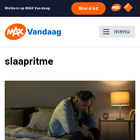
NPO S
Omroep 
Word lid
Welkom op MAX Vandaag
menu
slaapritme