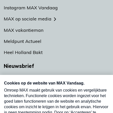
Instagram MAX Vandaag
MAX op sociale media
MAX vakantieman
Meldpunt Actueel
Heel Holland Bakt
Nieuwsbrief
Neem hier een gratis abonnement op onze
nieuwsbrief. Elke vrijdag- en dinsdagochtend in
uw mailbox.
Verzend