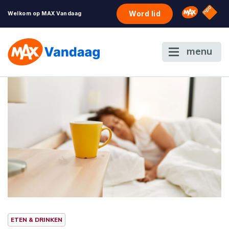
NPO S
Omroep 
Word lid
Welkom op MAX Vandaag
menu
ETEN & DRINKEN